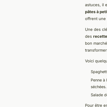
astuces, il
pâtes à pet
offrent une
Une des clé
des
recett
bon marché
transformer 
Voici quel
Spaghetti
Penne à 
séchées.
Salade de
Pour être e