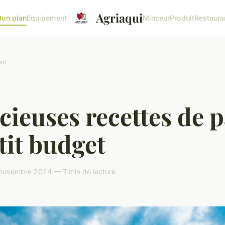
Agriaqui
Bon plan
Equipement
Minceur
Produit
Restaura
an
cieuses recettes de p
tit budget
novembre 2024 — 7 min de lecture