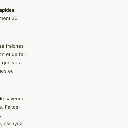
rapides
,
ement 30
es fraîches
 et de l’ail
nt que vos
uges ou
de saveurs.
s. Faites-
.
e, essayez