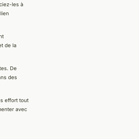
ciez-les à
lien
nt
t de la
tes. De
ans des
 effort tout
menter avec