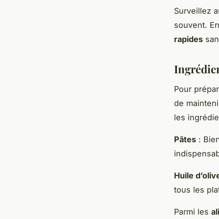
Surveillez a
souvent. En
rapides
sans
Ingrédien
Pour prépar
de mainten
les ingrédi
Pâtes
: Bien
indispensab
Huile d’olive
tous les pla
Parmi les
al