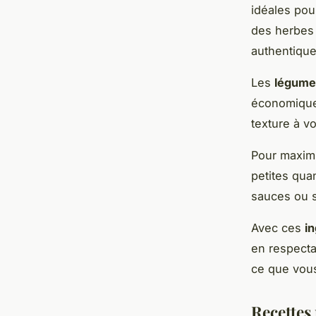
idéales pou
des herbes 
authentique
Les
légume
économiques
texture à vo
Pour maximi
petites qua
sauces ou s
Avec ces
i
en respecta
ce que vous
Recettes