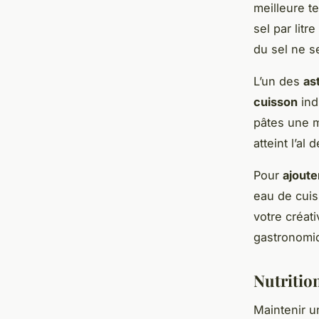
meilleure t
sel par lit
du sel ne s
L’un des
as
cuisson
ind
pâtes une m
atteint l’a
Pour
ajoute
eau de cuis
votre créat
gastronomi
Nutrition
Maintenir 