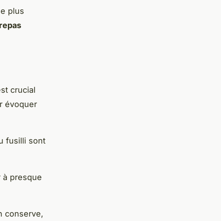
le plus
repas
st crucial
r évoquer
fusilli sont
 à presque
n conserve,