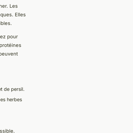
ner. Les
ques. Elles
ibles.
tez pour
 protéines
peuvent
t de persil.
des herbes
ssible.