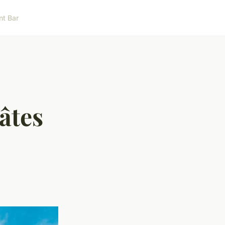
nt Bar
âtes