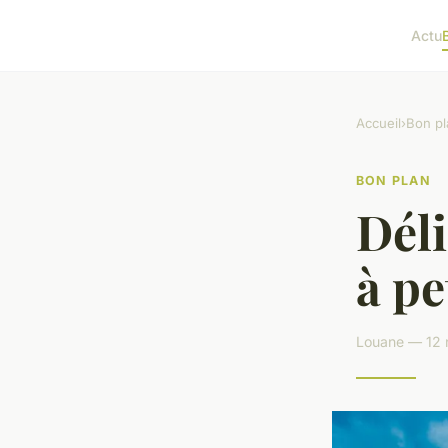
Actu
Accueil
›
Bon pl
BON PLAN
Déli
à pe
Louane — 12 