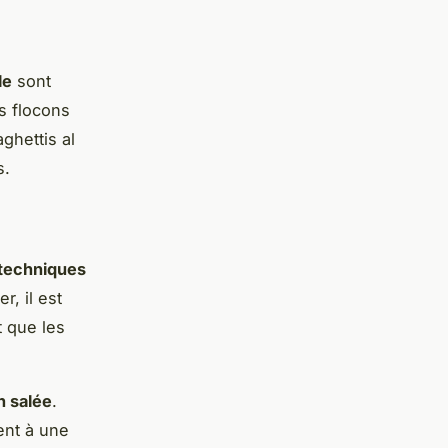
le
sont
es flocons
ghettis al
s.
techniques
, il est
t que les
n salée
.
ent à une