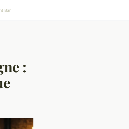
nt Bar
gne :
ue