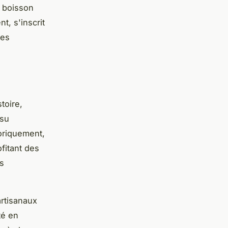
e boisson
, s'inscrit
les
toire,
 su
oriquement,
ofitant des
s
artisanaux
té en