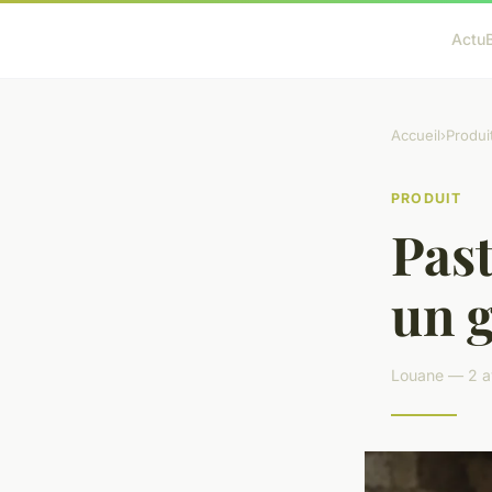
Actu
Accueil
›
Produi
PRODUIT
Past
un 
Louane — 2 av