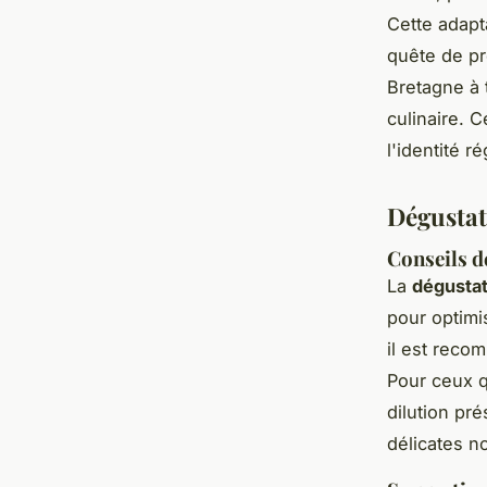
Cette adap
quête de pr
Bretagne à 
culinaire. 
l'identité r
Dégustat
Conseils d
La
dégustat
pour optimi
il est reco
Pour ceux q
dilution pr
délicates n