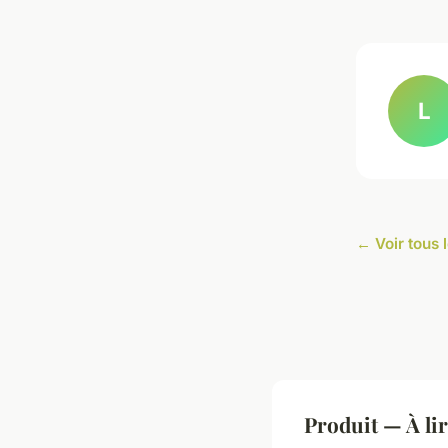
L
← Voir tous l
Produit — À li