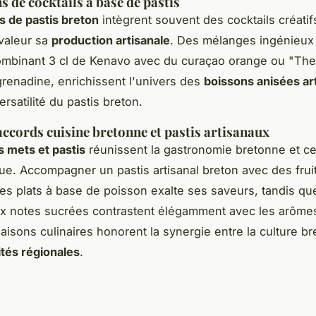
s de cocktails à base de pastis
s de pastis breton
intègrent souvent des cocktails créatif
valeur sa
production artisanale
. Des mélanges ingénieux 
combinant 3 cl de Kenavo avec du curaçao orange ou "Th
grenadine, enrichissent l'univers des
boissons anisées ar
ersatilité du pastis breton.
accords cuisine bretonne et pastis artisanaux
 mets et pastis
réunissent la gastronomie bretonne et cet
e. Accompagner un pastis artisanal breton avec des frui
es plats à base de poisson exalte ses saveurs, tandis qu
x notes sucrées contrastent élégamment avec les arômes
isons culinaires honorent la synergie entre la culture br
ités régionales
.