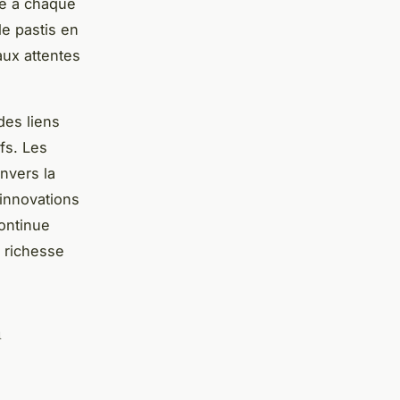
ue à chaque
le pastis en
aux attentes
des liens
fs. Les
nvers la
 innovations
ontinue
a richesse
n