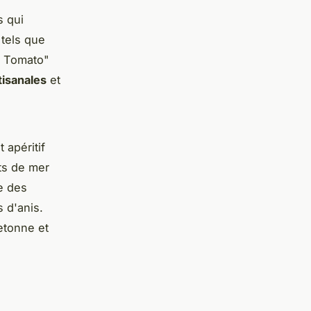
s qui
tels que
e Tomato"
tisanales
et
 apéritif
ts de mer
e des
 d'anis.
etonne et