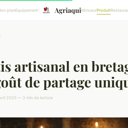
Agriaqui
Bon plan
Equipement
Minceur
Produit
Restaura
t
is artisanal en breta
goût de partage uniq
ril 2025 — 3 min de lecture