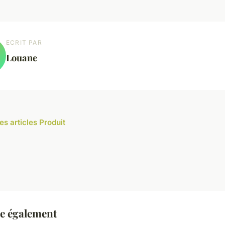
ECRIT PAR
Louane
es articles Produit
re également