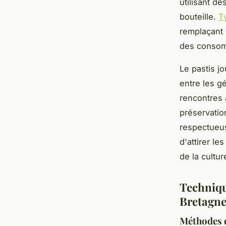
utilisant d
bouteille.
T
remplaçant 
des consom
Le pastis jo
entre les g
rencontres 
préservatio
respectueus
d'attirer l
de la cultu
Techniqu
Bretagn
Méthodes d