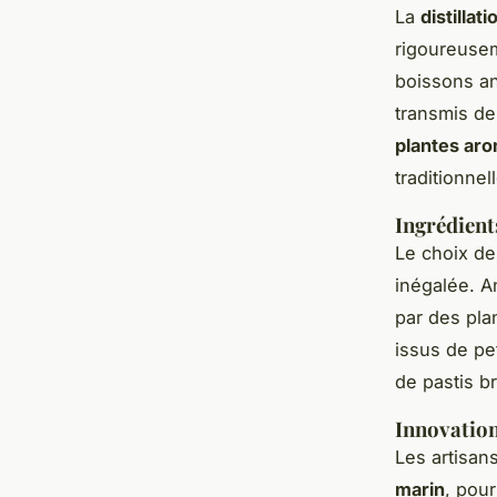
La
distillat
rigoureusem
boissons an
transmis de
plantes ar
traditionnel
Ingrédient
Le choix d
inégalée. An
par des pla
issus de pe
de pastis b
Innovation
Les artisan
marin
, pour