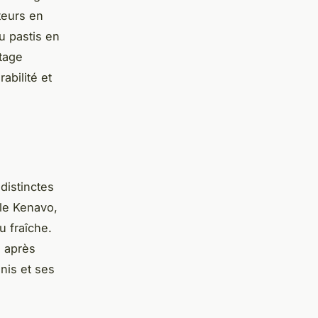
teurs en
u pastis en
itage
abilité et
distinctes
 le Kenavo,
u fraîche.
s après
nis et ses