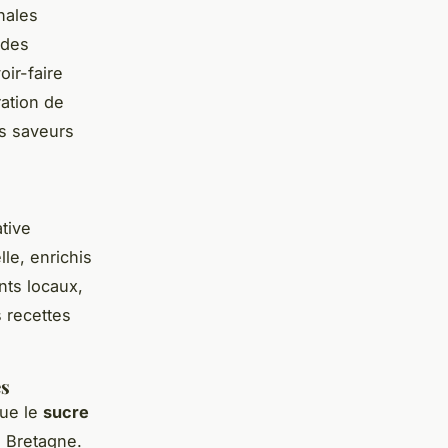
nales
 des
oir-faire
ration de
es saveurs
tive
lle, enrichis
nts locaux,
s recettes
es
que le
sucre
l Bretagne.