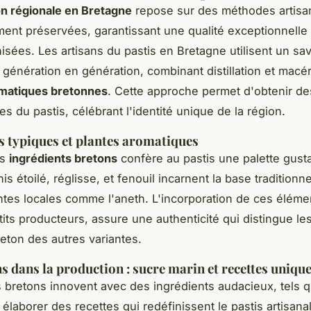
ion régionale en Bretagne
repose sur des méthodes artisa
ent préservées, garantissant une qualité exceptionnelle
isées. Les artisans du pastis en Bretagne utilisent un sav
 génération en génération, combinant distillation et macé
omatiques bretonnes
. Cette approche permet d'obtenir d
les du pastis, célébrant l'identité unique de la région.
s typiques et plantes aromatiques
es
ingrédients bretons
confère au pastis une palette gusta
is étoilé, réglisse, et fenouil incarnent la base traditionne
ntes locales comme l'aneth. L'incorporation de ces éléme
tits producteurs, assure une authenticité qui distingue le
reton des autres variantes.
s dans la production : sucre marin et recettes uniqu
s bretons innovent avec des ingrédients audacieux, tels 
 élaborer des recettes qui redéfinissent le pastis artisana